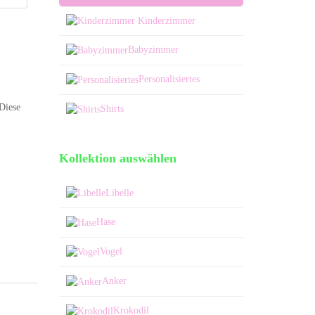
Kinderzimmer
Babyzimmer
Personalisiertes
Diese
Shirts
Kollektion auswählen
Libelle
Hase
Vogel
Anker
Krokodil