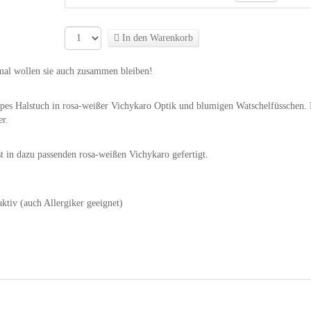
In den Warenkorb
hmal wollen sie auch zusammen bleiben!
eppes Halstuch in rosa-weißer Vichykaro Optik und blumigen Watschelfüsschen. 
er.
t in dazu passenden rosa-weißen Vichykaro gefertigt.
aktiv (auch Allergiker geeignet)